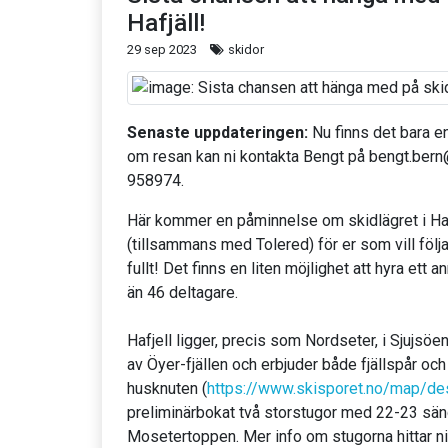
Hafjäll!
29 sep 2023
skidor
Senaste uppdateringen:
Nu finns det bara en
om resan kan ni kontakta Bengt på bengt.ber
958974.
Här kommer en påminnelse om skidlägret i Haf
(tillsammans med Tolered) för er som vill följa
fullt! Det finns en liten möjlighet att hyra ett 
än 46 deltagare.
Hafjell ligger, precis som Nordseter, i Sjujsö
av Öyer-fjällen och erbjuder både fjällspår och 
husknuten (
https://www.skisporet.no/map/de
preliminärbokat två storstugor med 22-23 sän
Mosetertoppen. Mer info om stugorna hittar ni