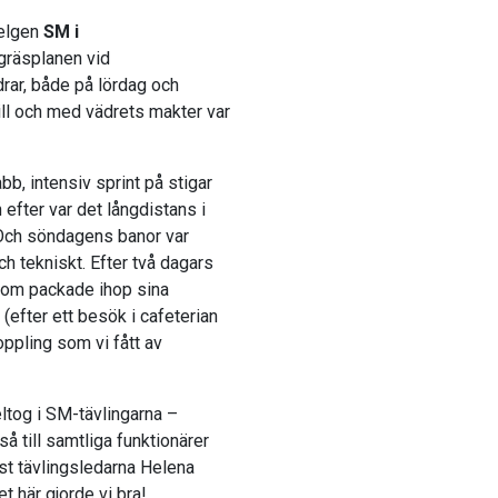
helgen
SM i
 gräsplanen vid
drar, både på lördag och
ill och med vädrets makter var
, intensiv sprint på stigar
fter var det långdistans i
Och söndagens banor var
ch tekniskt. Efter två dagars
 som packade ihop sina
(efter ett besök i cafeterian
oppling som vi fått av
eltog i SM-tävlingarna –
så till samtliga funktionärer
st tävlingsledarna Helena
 här gjorde vi bra!