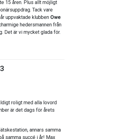
 15 åren. Plus allt möjligt
ionärsuppdrag. Tack vare
 går uppvaktade klubben
Owe
charmige hedersmannen från
g. Det är vi mycket glada för.
23
digt roligt med alla lovord
ber är det dags för årets
n vätskestation, annars samma
på samma succé i år! Max