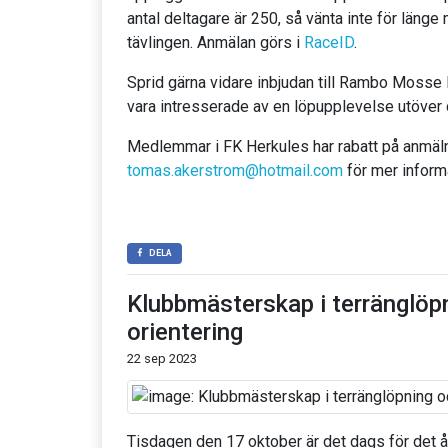
antal deltagare är 250, så vänta inte för länge m
tävlingen. Anmälan görs i
RaceID
.
Sprid gärna vidare inbjudan till Rambo Mosse Ni
vara intresserade av en löpupplevelse utöver 
Medlemmar i FK Herkules har rabatt på anmäln
tomas.akerstrom@hotmail.com
för mer informa
DELA
Klubbmästerskap i terränglöpn
orientering
22 sep 2023
Tisdagen den 17 oktober är det dags för det å