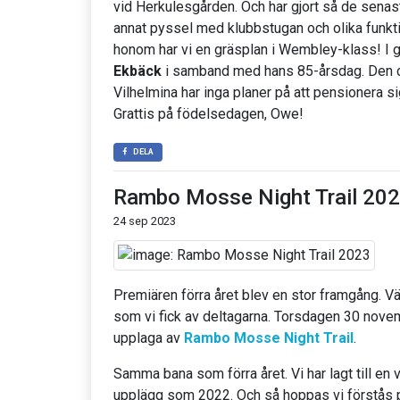
vid Herkulesgården. Och har gjort så de senaste
annat pyssel med klubbstugan och olika funkt
honom har vi en gräsplan i Wembley-klass! I
Ekbäck
i samband med hans 85-årsdag. Den 
Vilhelmina har inga planer på att pensionera si
Grattis på födelsedagen, Owe!
DELA
Rambo Mosse Night Trail 20
24 sep 2023
Premiären förra året blev en stor framgång. Väl
som vi fick av deltagarna. Torsdagen 30 novem
upplaga av
Rambo Mosse Night Trail
.
Samma bana som förra året. Vi har lagt till e
upplägg som 2022. Och så hoppas vi förstås 