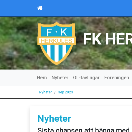
FK HE
Hem
Nyheter
OL-tävlingar
Föreningen
Nyheter
sep 2023
Nyheter
Sista chansen att hänga med p