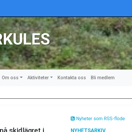
RKULES
Om oss
Aktiviteter
Kontakta oss
Bli medlem
Nyheter som RSS-flöde
å skidlägret i
NYHETSARKIV