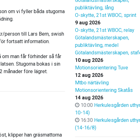
Götalandsmästerskapen,
publiktävling, lång
son om vi fyller båda stugorna
O-skytte, 21st WBOC, sprint
ädning.
9 aug 2026
O-skytte, 21st WBOC, relay
r/person till Lars Bern, swish
Götalandsmästerskapen,
r fortsatt information.
publiktävling, medel
Götalandsmästerskapen, staf
om man får förhinder så får
10 aug 2026
platsen. Stugorna bokas i sin
Motionsorientering Tuve
-2 månader före lägret.
12 aug 2026
Mtbo närtävling
Motionsorientering Skatås
14 aug 2026
10:00
Herkulesgården uthyr
10-14)
16:30
Herkulesgården uthy
(14-16/8)
höst, klipper han gräsmattorna