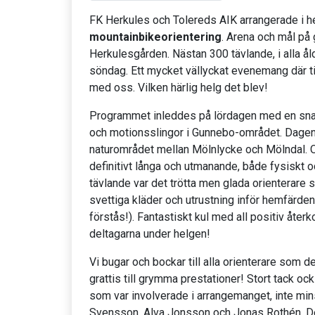
FK Herkules och Tolereds AIK arrangerade i 
mountainbikeorientering
. Arena och mål på
Herkulesgården. Nästan 300 tävlande, i alla ål
söndag. Ett mycket vällyckat evenemang där t
med oss. Vilken härlig helg det blev!
Programmet inleddes på lördagen med en snabb
och motionsslingor i Gunnebo-området. Dagen e
naturområdet mellan Mölnlycke och Mölndal. 
definitivt långa och utmanande, både fysiskt o
tävlande var det trötta men glada orienterare
svettiga kläder och utrustning inför hemfärden 
förstås!). Fantastiskt kul med all positiv återk
deltagarna under helgen!
Vi bugar och bockar till alla orienterare som d
grattis till grymma prestationer! Stort tack ock
som var involverade i arrangemanget, inte min
Svensson, Alva Jonsson och Jonas Rothén. Det