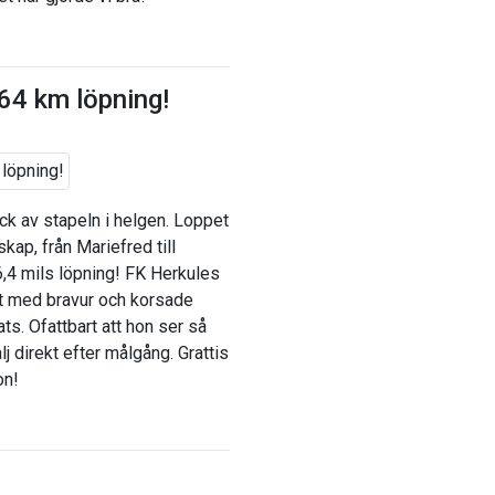
64 km löpning!
ck av stapeln i helgen. Loppet
ap, från Mariefred till
6,4 mils löpning! FK Herkules
t med bravur och korsade
ts. Ofattbart att hon ser så
j direkt efter målgång. Grattis
on!