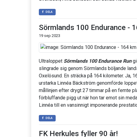
DELA
Sörmlands 100 Endurance - 1
19 sep 2023
Ultraloppet
Sörmlands 100 Endurance Run
gi
slingrade sig genom Sörmlands böljande landsk
Oxelösund. En sträcka på 164 kilometer. Ja, 1
urstarka Linnéa Bäckström genomförde loppe
mållinjen efter drygt 27 timmar på en femte pla
förbluffande pigg ut när hon tar emot sin medal
Linnéa till en vansinnigt imponerande prestati
DELA
FK Herkules fyller 90 år!