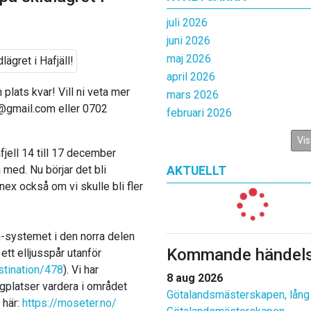
juli 2026
juni 2026
maj 2026
april 2026
 plats kvar! Vill ni veta mer
mars 2026
n@gmail.com eller 0702
februari 2026
Vis
jell 14 till 17 december
 med. Nu börjar det bli
AKTUELLT
annex också om vi skulle bli fler
en-systemet i den norra delen
Kommande händels
ett elljusspår utanför
stination/478
). Vi har
8 aug 2026
gplatser vardera i området
Götalandsmästerskapen, lång
 här:
https://moseter.no/