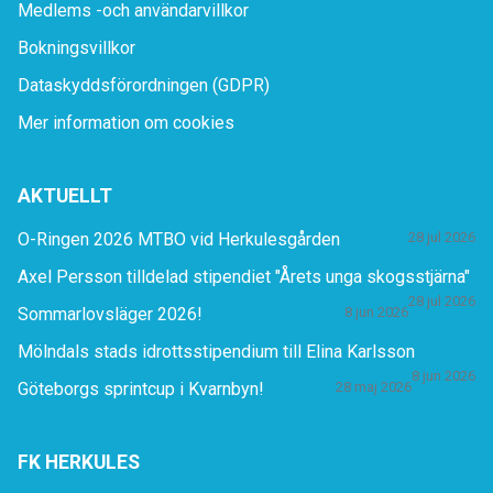
Medlems -och användarvillkor
Bokningsvillkor
Dataskyddsförordningen (GDPR)
Mer information om cookies
AKTUELLT
O-Ringen 2026 MTBO vid Herkulesgården
28 jul 2026
Axel Persson tilldelad stipendiet "Årets unga skogsstjärna"
28 jul 2026
Sommarlovsläger 2026!
8 jun 2026
Mölndals stads idrottsstipendium till Elina Karlsson
8 jun 2026
Göteborgs sprintcup i Kvarnbyn!
28 maj 2026
FK HERKULES