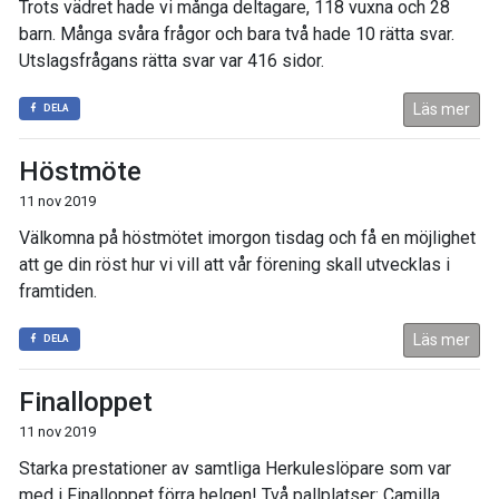
Trots vädret hade vi många deltagare, 118 vuxna och 28
barn. Många svåra frågor och bara två hade 10 rätta svar.
Utslagsfrågans rätta svar var 416 sidor.
Läs mer
DELA
Höstmöte
11 nov 2019
Välkomna på höstmötet imorgon tisdag och få en möjlighet
att ge din röst hur vi vill att vår förening skall utvecklas i
framtiden.
Läs mer
DELA
Finalloppet
11 nov 2019
Starka prestationer av samtliga Herkuleslöpare som var
med i Finalloppet förra helgen! Två pallplatser: Camilla