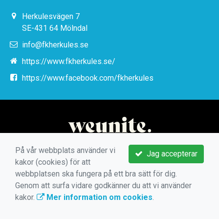
Herkulesvägen 7
SE-431 64 Mölndal
info@fkherkules.se
https://www.fkherkules.se/
https://www.facebook.com/fkherkules
På vår webbplats använder vi
Jag accepterar
kakor (cookies) för att
webbplatsen ska fungera på ett bra sätt för dig.
Genom att surfa vidare godkänner du att vi använder
kakor.
Mer information om cookies
.