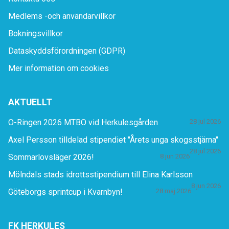
Medlems -och användarvillkor
Bokningsvillkor
Dataskyddsförordningen (GDPR)
Mer information om cookies
AKTUELLT
O-Ringen 2026 MTBO vid Herkulesgården
28 jul 2026
Axel Persson tilldelad stipendiet "Årets unga skogsstjärna"
28 jul 2026
Sommarlovsläger 2026!
8 jun 2026
Mölndals stads idrottsstipendium till Elina Karlsson
8 jun 2026
Göteborgs sprintcup i Kvarnbyn!
28 maj 2026
FK HERKULES