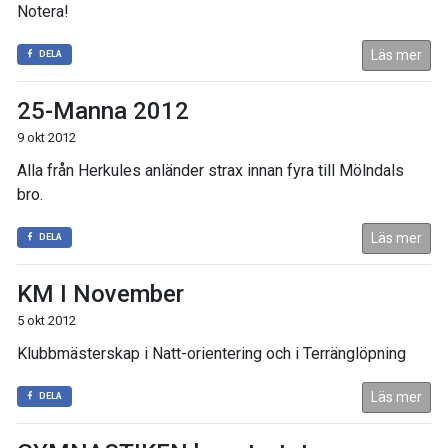
Notera!
Läs mer
DELA
25-Manna 2012
9 okt 2012
Alla från Herkules anländer strax innan fyra till Mölndals
bro.
Läs mer
DELA
KM I November
5 okt 2012
Klubbmästerskap i Natt-orientering och i Terränglöpning
Läs mer
DELA