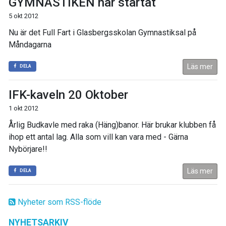
GYMNASTIKEN har startat
5 okt 2012
Nu är det Full Fart i Glasbergsskolan Gymnastiksal på
Måndagarna
Läs mer
DELA
IFK-kaveln 20 Oktober
1 okt 2012
Årlig Budkavle med raka (Häng)banor. Här brukar klubben få
ihop ett antal lag. Alla som vill kan vara med - Gärna
Nybörjare!!
Läs mer
DELA
Nyheter som RSS-flöde
NYHETSARKIV