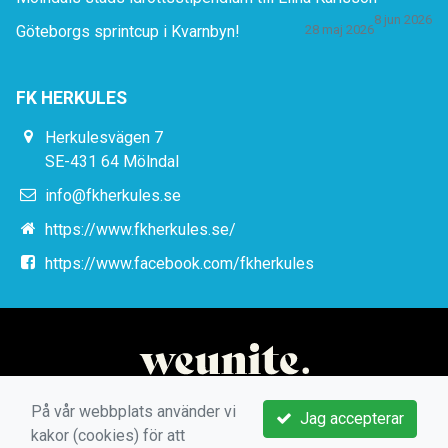
8 jun 2026
Göteborgs sprintcup i Kvarnbyn!
28 maj 2026
FK HERKULES
Herkulesvägen 7
SE-431 64 Mölndal
info@fkherkules.se
https://www.fkherkules.se/
https://www.facebook.com/fkherkules
På vår webbplats använder vi
Jag accepterar
kakor (cookies) för att