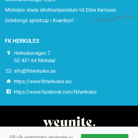
Mölndals stads idrottsstipendium till Elina Karlsson
8 jun 2026
Göteborgs sprintcup i Kvarnbyn!
28 maj 2026
FK HERKULES
Herkulesvägen 7
SE-431 64 Mölndal
info@fkherkules.se
https://www.fkherkules.se/
https://www.facebook.com/fkherkules
På vår webbplats använder vi