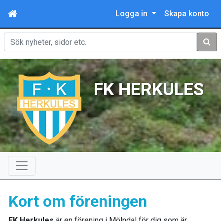
Logga in
Skapa konto
Sök
FK HERKULES
Kort om föreningen
FK Herkules
är en förening i Mölndal för dig som är