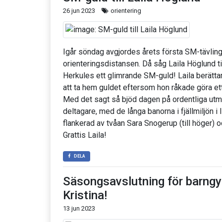
26 jun 2023
orientering
Igår söndag avgjordes årets första SM-tävlinga
orienteringsdistansen. Då såg Laila Höglund til
Herkules ett glimrande SM-guld! Laila berättar 
att ta hem guldet eftersom hon råkade göra ett
Med det sagt så bjöd dagen på ordentliga utm
deltagare, med de långa banorna i fjällmiljön i 
flankerad av tvåan Sara Snogerup (till höger) o
Grattis Laila!
DELA
Säsongsavslutning för barngy
Kristina!
13 jun 2023