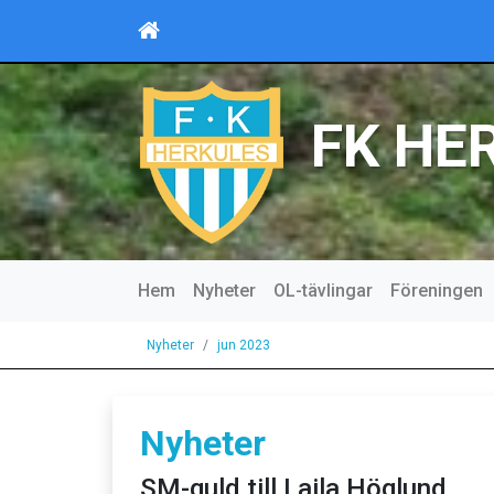
FK HE
Hem
Nyheter
OL-tävlingar
Föreningen
Nyheter
jun 2023
Nyheter
SM-guld till Laila Höglund