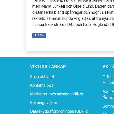
Persson (bilden), i D16 med Alva Junkell och 
med Maria Junkell och Gisela Lind. Dagen därp
distanserna bland spårvägar och höghus i Flatå
räknats samman kunde vi glädjas åt tre nya se
Linnéa Bäckström i D45 och Laila Höglund i D6
DELA
VIKTIGA LÄNKAR
AKTU
Boka aktivitet
O-Rin
Herku
Kontakta oss
Axel P
Medlems -och användarvillkor
"Årets
Bokningsvillkor
Somma
Dataskyddsförordningen (GDPR)