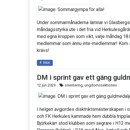
Under sommarmånaderna lämnar vi Glasbergsh
måndagsstyrka ute i det fria vid Herkulesgård
med egna kroppen som vikt, varje måndag 18.0
medlemmar som ännu inte-medlemmar! Kom s
krävs!
DELA
DM i sprint gav ett gäng guld
12 jun 2023
orientering, ungdomssektionen
I helgen avgjordes disktriktsmästerskapen i or
och FK Herkules kammade hem dubbla tripplar!
Björkekärr stod klubben som segrare i H12 me