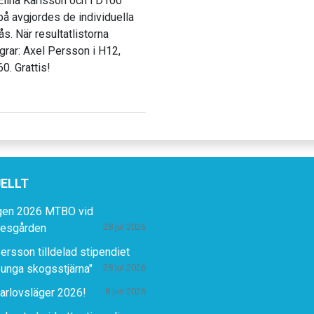
Elina Karlsson och i D100
å avgjordes de individuella
s. När resultatlistorna
grar: Axel Persson i H12,
0. Grattis!
ELLT
gen 2026 MTBO vid
lesgården
28 jul 2026
ersson tilldelad stipendiet
 unga skogsstjärna"
28 jul 2026
rlovsläger 2026!
8 jun 2026