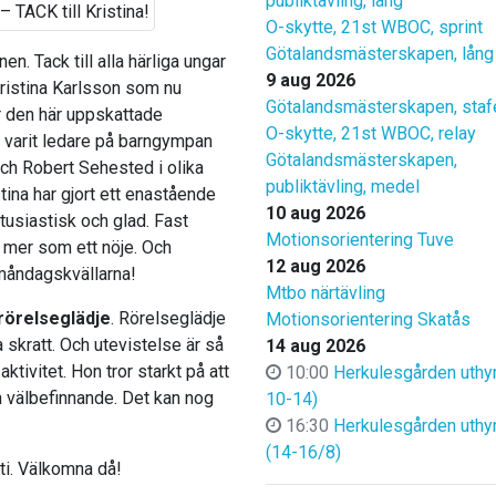
publiktävling, lång
O-skytte, 21st WBOC, sprint
Götalandsmästerskapen, lång
n. Tack till alla härliga ungar
9 aug 2026
Kristina Karlsson som nu
Götalandsmästerskapen, staf
ör den här uppskattade
O-skytte, 21st WBOC, relay
r varit ledare på barngympan
Götalandsmästerskapen,
ch Robert Sehested i olika
publiktävling, medel
stina har gjort ett enastående
10 aug 2026
ntusiastisk och glad. Fast
Motionsorientering Tuve
n mer som ett nöje. Och
12 aug 2026
måndagskvällarna!
Mtbo närtävling
rörelseglädje
. Rörelseglädje
Motionsorientering Skatås
skratt. Och utevistelse är så
14 aug 2026
aktivitet. Hon tror starkt på att
10:00
Herkulesgården uthyr
h välbefinnande. Det kan nog
10-14)
16:30
Herkulesgården uthy
(14-16/8)
ti. Välkomna då!