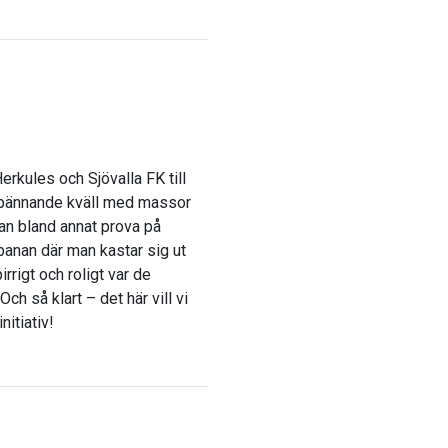
erkules och Sjövalla FK till
spännande kväll med massor
an bland annat prova på
banan där man kastar sig ut
rrigt och roligt var de
 så klart – det här vill vi
nitiativ!