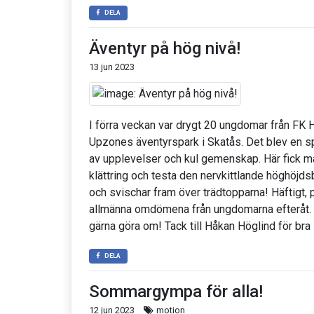
DELA
Äventyr på hög nivå!
13 jun 2023
I förra veckan var drygt 20 ungdomar från FK H
Upzones äventyrspark i Skatås. Det blev en 
av upplevelser och kul gemenskap. Här fick m
klättring och testa den nervkittlande höghöjds
och svischar fram över trädtopparna! Häftigt, pi
allmänna omdömena från ungdomarna efteråt. Och
gärna göra om! Tack till Håkan Höglind för bra i
DELA
Sommargympa för alla!
12 jun 2023
motion