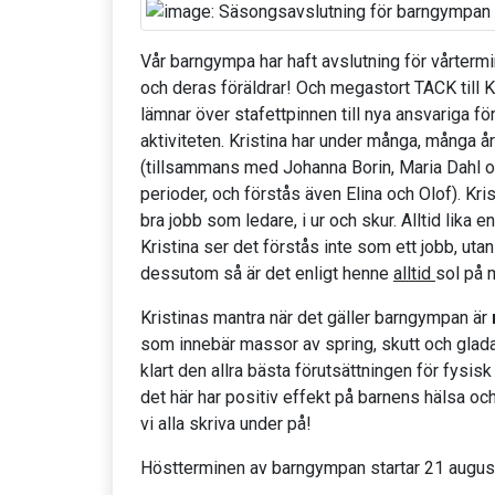
Vår barngympa har haft avslutning för vårtermine
och deras föräldrar! Och megastort TACK till 
lämnar över stafettpinnen till nya ansvariga f
aktiviteten. Kristina har under många, många å
(tillsammans med Johanna Borin, Maria Dahl o
perioder, och förstås även Elina och Olof). Kri
bra jobb som ledare, i ur och skur. Alltid lika e
Kristina ser det förstås inte som ett jobb, uta
dessutom så är det enligt henne
alltid
sol på 
Kristinas mantra när det gäller barngympan är
som innebär massor av spring, skutt och glada 
klart den allra bästa förutsättningen för fysisk 
det här har positiv effekt på barnens hälsa oc
vi alla skriva under på!
Höstterminen av barngympan startar 21 augus