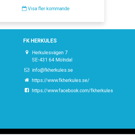
Visa fler kommande
FK HERKULES
Herkulesvägen 7
SE-431 64 Mölndal
info@fkherkules.se
https://www.fkherkules.se/
https://www.facebook.com/fkherkules