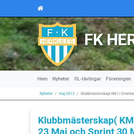
FK HE
Hem
Nyheter
OL-tävlingar
Föreningen
Nyheter
maj 2013
Klubbmästerskap( KM ) i Oriente
Klubbmästerskap( KM )
23 Maj och Sprint 30 