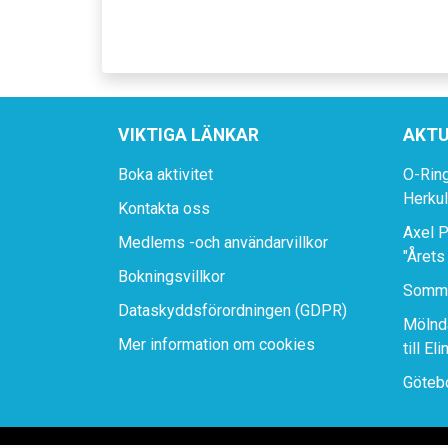
VIKTIGA LÄNKAR
AKTU
Boka aktivitet
O-Rin
Herku
Kontakta oss
Axel P
Medlems -och användarvillkor
"Årets
Bokningsvillkor
Somma
Dataskyddsförordningen (GDPR)
Mölnda
Mer information om cookies
till El
Götebo