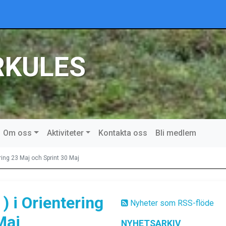
RKULES
Om oss
Aktiviteter
Kontakta oss
Bli medlem
ring 23 Maj och Sprint 30 Maj
 i Orientering
Nyheter som RSS-flöde
Maj
NYHETSARKIV