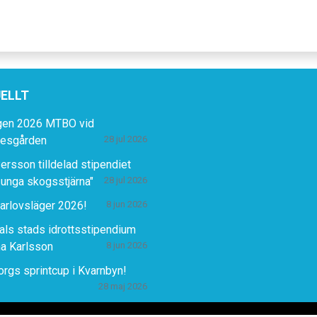
ELLT
gen 2026 MTBO vid
lesgården
28 jul 2026
ersson tilldelad stipendiet
 unga skogsstjärna"
28 jul 2026
rlovsläger 2026!
8 jun 2026
ls stads idrottsstipendium
ina Karlsson
8 jun 2026
rgs sprintcup i Kvarnbyn!
28 maj 2026