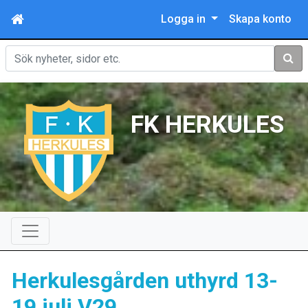
Logga in
Skapa konto
Sök
FK HERKULES
Herkulesgården uthyrd 13-
19 juli V29