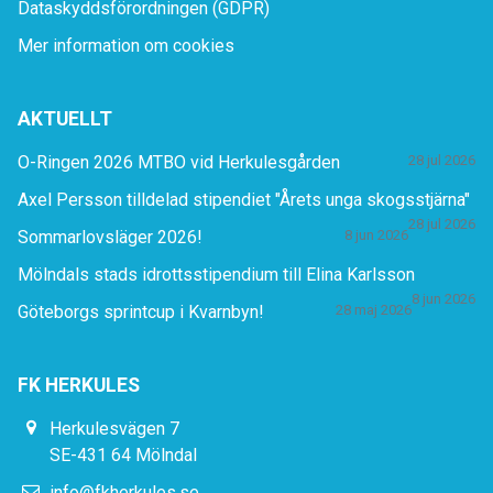
Dataskyddsförordningen (GDPR)
Mer information om cookies
AKTUELLT
O-Ringen 2026 MTBO vid Herkulesgården
28 jul 2026
Axel Persson tilldelad stipendiet "Årets unga skogsstjärna"
28 jul 2026
Sommarlovsläger 2026!
8 jun 2026
Mölndals stads idrottsstipendium till Elina Karlsson
8 jun 2026
Göteborgs sprintcup i Kvarnbyn!
28 maj 2026
FK HERKULES
Herkulesvägen 7
SE-431 64 Mölndal
info@fkherkules.se