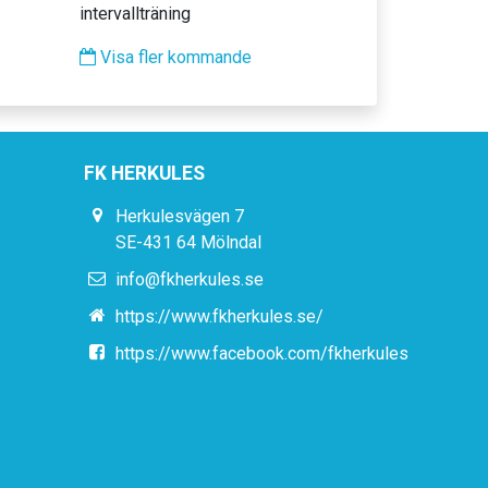
intervallträning
Visa fler kommande
FK HERKULES
Herkulesvägen 7
SE-431 64 Mölndal
info@fkherkules.se
https://www.fkherkules.se/
https://www.facebook.com/fkherkules