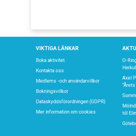
VIKTIGA LÄNKAR
AKTU
Boka aktivitet
O-Rin
Herku
Kontakta oss
Axel P
Medlems -och användarvillkor
"Årets
Bokningsvillkor
Somma
Dataskyddsförordningen (GDPR)
Mölnda
Mer information om cookies
till El
Götebo