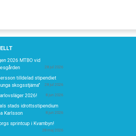
ELLT
gen 2026 MTBO vid
lesgården
28 jul 2026
ersson tilldelad stipendiet
 unga skogsstjärna"
28 jul 2026
rlovsläger 2026!
8 jun 2026
ls stads idrottsstipendium
ina Karlsson
8 jun 2026
rgs sprintcup i Kvarnbyn!
28 maj 2026