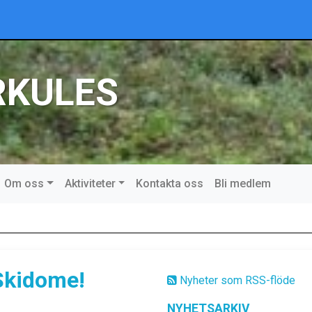
RKULES
Om oss
Aktiviteter
Kontakta oss
Bli medlem
Skidome!
Nyheter som RSS-flöde
NYHETSARKIV