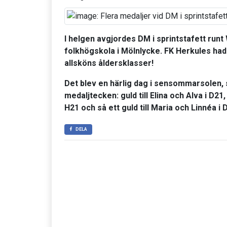
I helgen avgjordes DM i sprintstafett run
folkhögskola i Mölnlycke. FK Herkules hade 
allsköns åldersklasser!
Det blev en härlig dag i sensommarsolen
medaljtecken: guld till Elina och Alva i D21, 
H21 och så ett guld till Maria och Linnéa i D
DELA