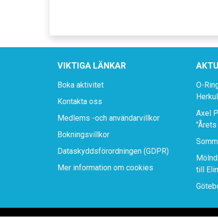
VIKTIGA LÄNKAR
AKTU
Boka aktivitet
O-Rin
Herku
Kontakta oss
Axel P
Medlems -och användarvillkor
"Årets
Bokningsvillkor
Somma
Dataskyddsförordningen (GDPR)
Mölnda
Mer information om cookies
till El
Götebo