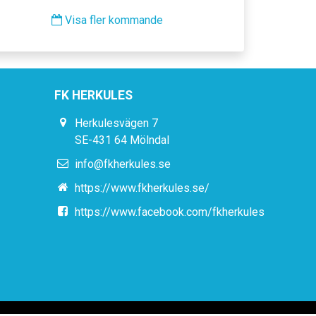
Visa fler kommande
FK HERKULES
Herkulesvägen 7
SE-431 64 Mölndal
info@fkherkules.se
https://www.fkherkules.se/
https://www.facebook.com/fkherkules