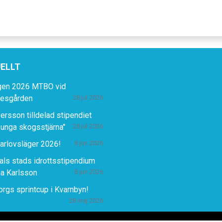
ELLT
gen 2026 MTBO vid
lesgården
28 jul 2026
ersson tilldelad stipendiet
 unga skogsstjärna"
28 jul 2026
rlovsläger 2026!
8 jun 2026
ls stads idrottsstipendium
ina Karlsson
8 jun 2026
rgs sprintcup i Kvarnbyn!
28 maj 2026