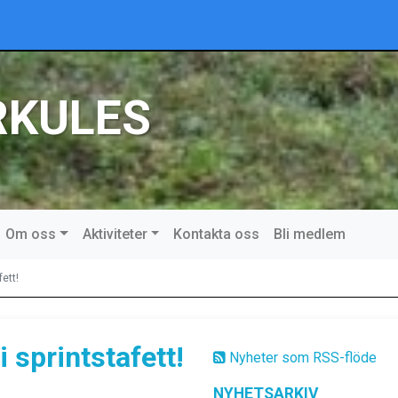
RKULES
Om oss
Aktiviteter
Kontakta oss
Bli medlem
fett!
 sprintstafett!
Nyheter som RSS-flöde
NYHETSARKIV