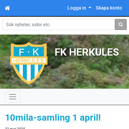
Logga in
Skapa konto
Sök
FK HERKULES
10mila-samling 1 april!
22 mar 2025