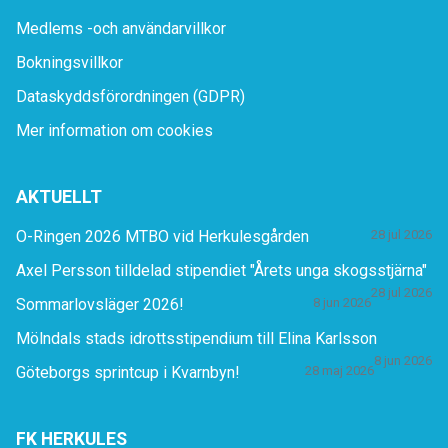
Medlems -och användarvillkor
Bokningsvillkor
Dataskyddsförordningen (GDPR)
Mer information om cookies
AKTUELLT
O-Ringen 2026 MTBO vid Herkulesgården
28 jul 2026
Axel Persson tilldelad stipendiet "Årets unga skogsstjärna"
28 jul 2026
Sommarlovsläger 2026!
8 jun 2026
Mölndals stads idrottsstipendium till Elina Karlsson
8 jun 2026
Göteborgs sprintcup i Kvarnbyn!
28 maj 2026
FK HERKULES