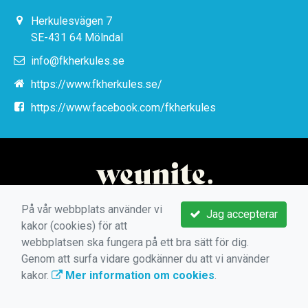
Herkulesvägen 7
SE-431 64 Mölndal
info@fkherkules.se
https://www.fkherkules.se/
https://www.facebook.com/fkherkules
På vår webbplats använder vi
Jag accepterar
kakor (cookies) för att
webbplatsen ska fungera på ett bra sätt för dig.
Genom att surfa vidare godkänner du att vi använder
kakor.
Mer information om cookies
.