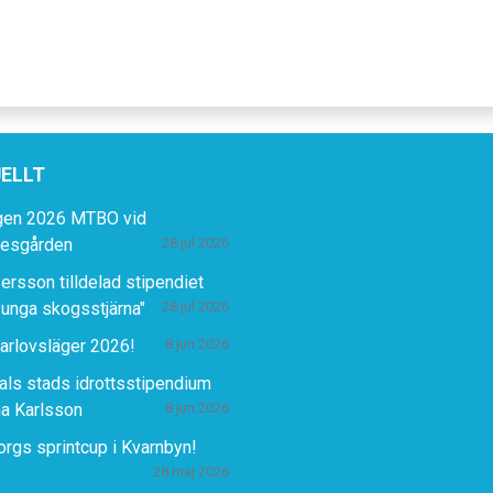
ELLT
gen 2026 MTBO vid
lesgården
28 jul 2026
ersson tilldelad stipendiet
 unga skogsstjärna"
28 jul 2026
rlovsläger 2026!
8 jun 2026
ls stads idrottsstipendium
ina Karlsson
8 jun 2026
rgs sprintcup i Kvarnbyn!
28 maj 2026