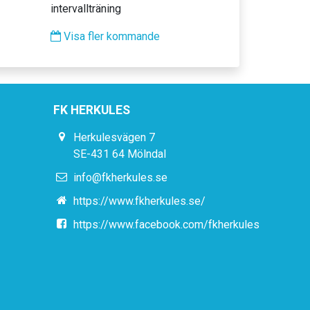
intervallträning
Visa fler kommande
FK HERKULES
Herkulesvägen 7
SE-431 64 Mölndal
info@fkherkules.se
https://www.fkherkules.se/
https://www.facebook.com/fkherkules