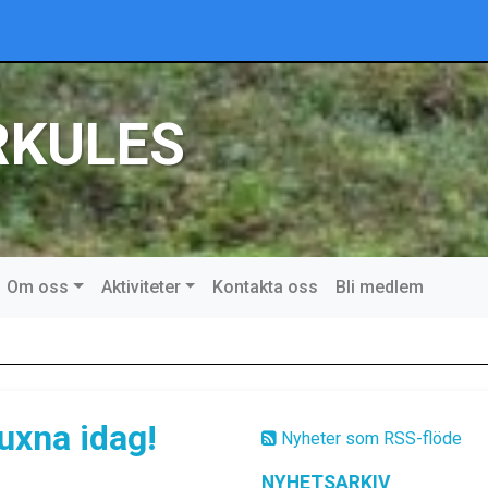
RKULES
Om oss
Aktiviteter
Kontakta oss
Bli medlem
uxna idag!
Nyheter som RSS-flöde
NYHETSARKIV