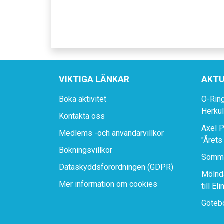
VIKTIGA LÄNKAR
AKTU
Boka aktivitet
O-Rin
Herku
Kontakta oss
Axel P
Medlems -och användarvillkor
"Årets
Bokningsvillkor
Somma
Dataskyddsförordningen (GDPR)
Mölnda
Mer information om cookies
till El
Götebo