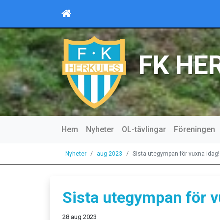
FK HE
Hem
Nyheter
OL-tävlingar
Föreningen
Nyheter
aug 2023
Sista utegympan för vuxna idag!
Sista utegympan för v
28 aug 2023