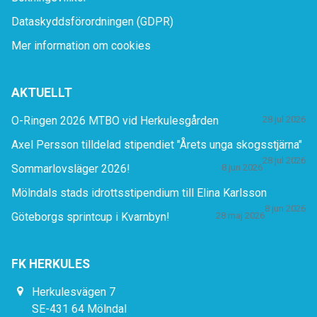
Dataskyddsförordningen (GDPR)
Mer information om cookies
AKTUELLT
O-Ringen 2026 MTBO vid Herkulesgården
28 jul 2026
Axel Persson tilldelad stipendiet "Årets unga skogsstjärna"
28 jul 2026
Sommarlovsläger 2026!
8 jun 2026
Mölndals stads idrottsstipendium till Elina Karlsson
8 jun 2026
Göteborgs sprintcup i Kvarnbyn!
28 maj 2026
FK HERKULES
Herkulesvägen 7
SE-431 64 Mölndal