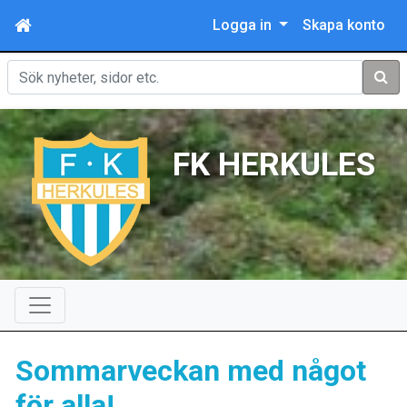
Logga in
Skapa konto
Sök
FK HERKULES
Sommarveckan med något
för alla!