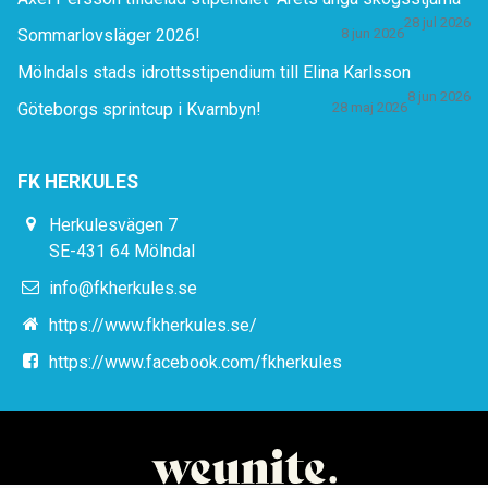
28 jul 2026
Sommarlovsläger 2026!
8 jun 2026
Mölndals stads idrottsstipendium till Elina Karlsson
8 jun 2026
Göteborgs sprintcup i Kvarnbyn!
28 maj 2026
FK HERKULES
Herkulesvägen 7
SE-431 64 Mölndal
info@fkherkules.se
https://www.fkherkules.se/
https://www.facebook.com/fkherkules