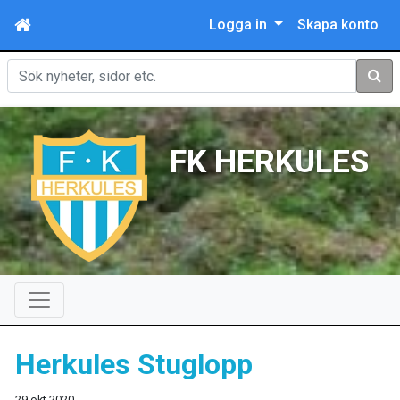
Logga in
Skapa konto
Sök
FK HERKULES
Herkules Stuglopp
29 okt 2020