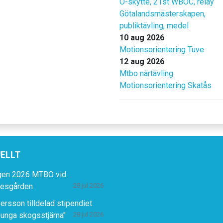
O-skytte, 21st WBOC, relay
Götalandsmästerskapen,
publiktävling, medel
10 aug 2026
Motionsorientering Tuve
12 aug 2026
Mtbo närtävling
Motionsorientering Skatås
ELLT
gen 2026 MTBO vid
lesgården
28 jul 2026
ersson tilldelad stipendiet
 unga skogsstjärna"
28 jul 2026