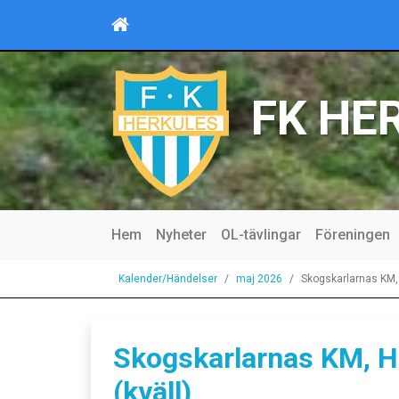
FK HE
Hem
Nyheter
OL-tävlingar
Föreningen
Kalender/Händelser
maj 2026
Skogskarlarnas KM, 
Skogskarlarnas KM, H
(kväll)