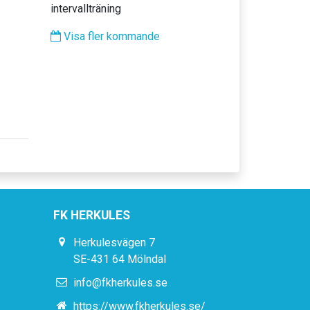
intervallträning
Visa fler kommande
FK HERKULES
Herkulesvägen 7
SE-431 64 Mölndal
info@fkherkules.se
https://www.fkherkules.se/