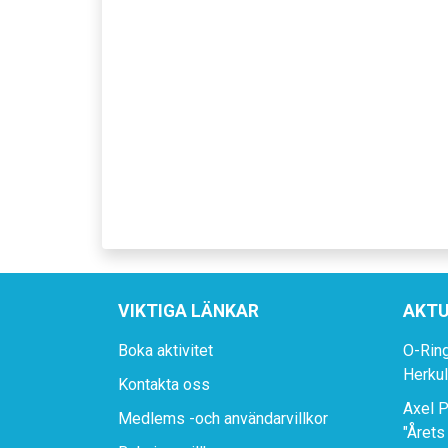
VIKTIGA LÄNKAR
AKTU
Boka aktivitet
O-Rin
Herku
Kontakta oss
Axel P
Medlems -och användarvillkor
"Årets