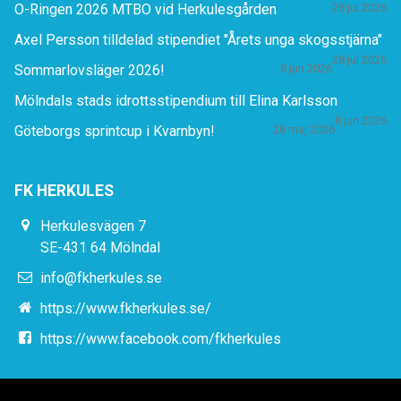
O-Ringen 2026 MTBO vid Herkulesgården
28 jul 2026
Axel Persson tilldelad stipendiet "Årets unga skogsstjärna"
28 jul 2026
Sommarlovsläger 2026!
8 jun 2026
Mölndals stads idrottsstipendium till Elina Karlsson
8 jun 2026
Göteborgs sprintcup i Kvarnbyn!
28 maj 2026
FK HERKULES
Herkulesvägen 7
SE-431 64 Mölndal
info@fkherkules.se
https://www.fkherkules.se/
https://www.facebook.com/fkherkules