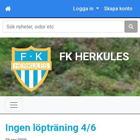
Logga in
Skapa konto
Sök
FK HERKULES
Ingen löpträning 4/6
23 apr 2019