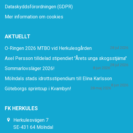
Dataskyddsförordningen (GDPR)
Mer information om cookies
AKTUELLT
O-Ringen 2026 MTBO vid Herkulesgården
28 jul 2026
Axel Persson tilldelad stipendiet "Årets unga skogsstjärna"
28 jul 2026
Sommarlovsläger 2026!
8 jun 2026
Mölndals stads idrottsstipendium till Elina Karlsson
8 jun 2026
Göteborgs sprintcup i Kvarnbyn!
28 maj 2026
FK HERKULES
Herkulesvägen 7
SE-431 64 Mölndal