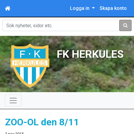
Logga in
Skapa konto
Sök
FK HERKULES
ZOO-OL den 8/11
2 nov 2015