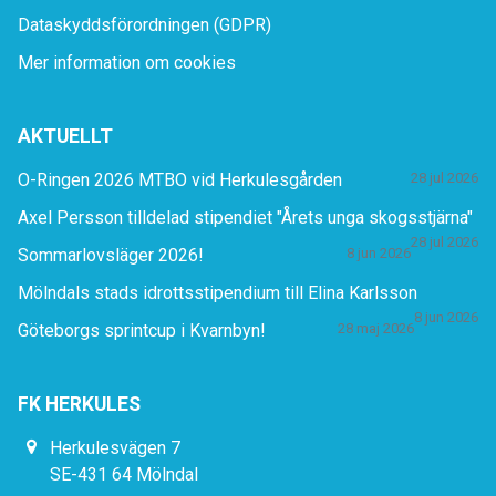
Dataskyddsförordningen (GDPR)
Mer information om cookies
AKTUELLT
O-Ringen 2026 MTBO vid Herkulesgården
28 jul 2026
Axel Persson tilldelad stipendiet "Årets unga skogsstjärna"
28 jul 2026
Sommarlovsläger 2026!
8 jun 2026
Mölndals stads idrottsstipendium till Elina Karlsson
8 jun 2026
Göteborgs sprintcup i Kvarnbyn!
28 maj 2026
FK HERKULES
Herkulesvägen 7
SE-431 64 Mölndal