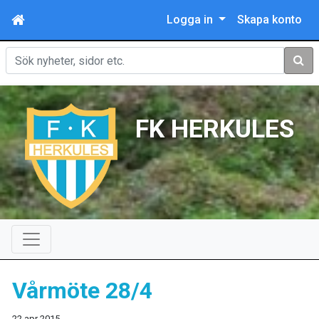
Logga in
Skapa konto
Sök
FK HERKULES
Vårmöte 28/4
22 apr 2015