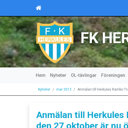
FK HE
Hem
Nyheter
OL-tävlingar
Föreningen
Nyheter
mar 2013
Anmälan till Herkules Rambo Tra
Anmälan till Herkules
den 27 oktober är nu 