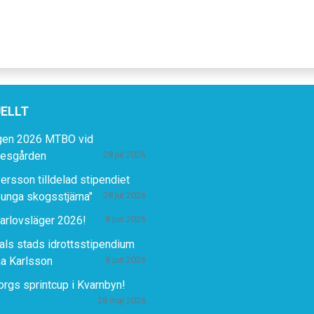
ELLT
gen 2026 MTBO vid
lesgården
28 jul 2026
ersson tilldelad stipendiet
 unga skogsstjärna"
28 jul 2026
rlovsläger 2026!
8 jun 2026
ls stads idrottsstipendium
ina Karlsson
8 jun 2026
rgs sprintcup i Kvarnbyn!
28 maj 2026