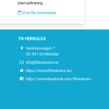
intervallträning
Visa fler kommande
FK HERKULES
Herkulesvägen 7
SE-431 64 Mölndal
info@fkherkules.se
https://www.fkherkules.se/
https://www.facebook.com/fkherkules