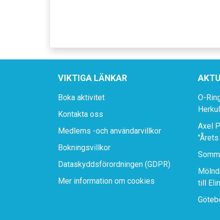
VIKTIGA LÄNKAR
AKTU
Boka aktivitet
O-Rin
Herku
Kontakta oss
Axel P
Medlems -och användarvillkor
"Årets
Bokningsvillkor
Somma
Dataskyddsförordningen (GDPR)
Mölnda
Mer information om cookies
till El
Götebo