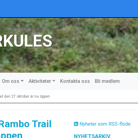
RKULES
Om oss
Aktiviteter
Kontakta oss
Bli medlem
il den 27 oktober är nu öppen
 Rambo Trail
Nyheter som RSS-flöde
öppen
NYHETSARKIV