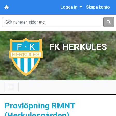
Logga in
Skapa konto
Sök
FK HERKULES
Provlöpning RMNT
(Herkulesgården)