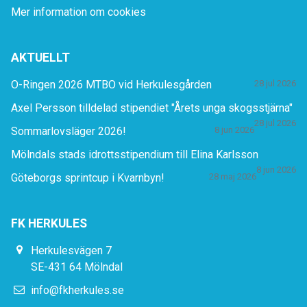
Mer information om cookies
AKTUELLT
O-Ringen 2026 MTBO vid Herkulesgården
28 jul 2026
Axel Persson tilldelad stipendiet "Årets unga skogsstjärna"
28 jul 2026
Sommarlovsläger 2026!
8 jun 2026
Mölndals stads idrottsstipendium till Elina Karlsson
8 jun 2026
Göteborgs sprintcup i Kvarnbyn!
28 maj 2026
FK HERKULES
Herkulesvägen 7
SE-431 64 Mölndal
info@fkherkules.se